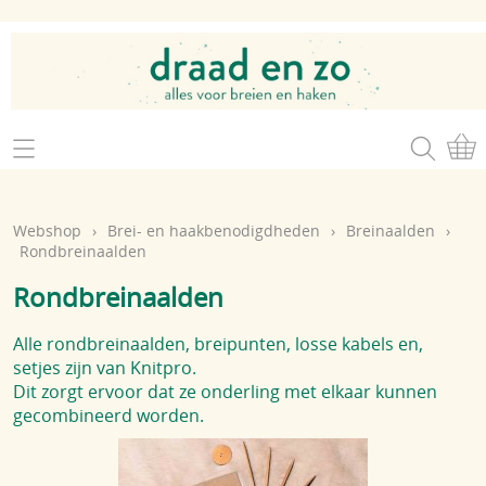
Home
Webshop
Webshop
›
Brei- en haakbenodigdheden
›
Breinaalden
›
Brei- en haakgaren
Rondbreinaalden
Mijn account
Rondbreinaalden
Brei- en haakbenodigdheden
Openingsuren
Magazines
Alle rondbreinaalden, breipunten, losse kabels en,
Brei- en haakatelier
setjes zijn van Knitpro.
Cadeaubon
Dit zorgt ervoor dat ze onderling met elkaar kunnen
gecombineerd worden.
Atelier op zondag
Workshops
Contact