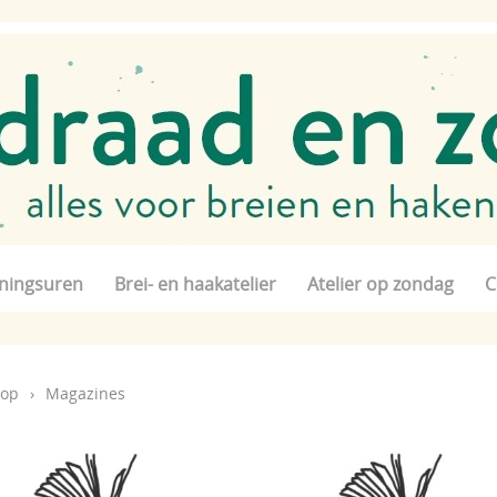
ningsuren
Brei- en haakatelier
Atelier op zondag
C
op
›
Magazines