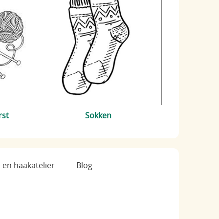
rst
Sokken
- en haakatelier
Blog