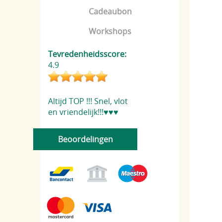
Cadeaubon
Workshops
Tevredenheidsscore:
4.9
Altijd TOP !!! Snel, vlot
en vriendelijk!!!♥️♥️♥️
Beoordelingen