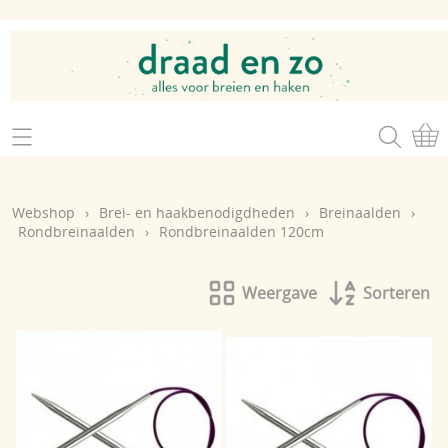
Home
Webshop
Webshop
›
Brei- en haakbenodigdheden
›
Breinaalden
›
Brei- en haakgaren
Rondbreinaalden
›
Rondbreinaalden 120cm
Mijn account
Brei- en haakbenodigdheden
Openingsuren
Weergave
Sorteren
Magazines
Brei- en haakatelier
Cadeaubon
Atelier op zondag
Workshops
Contact