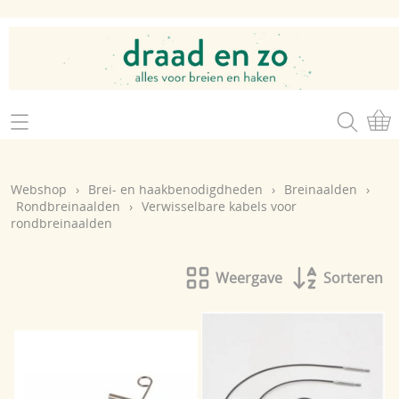
Home
Webshop
Webshop
›
Brei- en haakbenodigdheden
›
Breinaalden
›
Brei- en haakgaren
Rondbreinaalden
›
Verwisselbare kabels voor
Mijn account
rondbreinaalden
Brei- en haakbenodigdheden
Openingsuren
Magazines
Weergave
Sorteren
Brei- en haakatelier
Cadeaubon
Atelier op zondag
Workshops
Contact