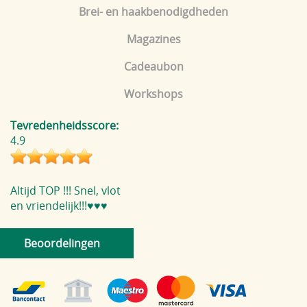
Brei- en haakbenodigdheden
Magazines
Cadeaubon
Workshops
Tevredenheidsscore:
4.9
Altijd TOP !!! Snel, vlot
en vriendelijk!!!♥️♥️♥️
Beoordelingen