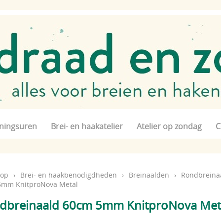
ningsuren
Brei- en haakatelier
Atelier op zondag
C
op
›
Brei- en haakbenodigdheden
›
Breinaalden
›
Rondbreina
5mm KnitproNova Metal
dbreinaald 60cm 5mm KnitproNova Met