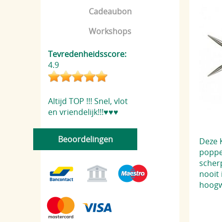
Cadeaubon
Workshops
Tevredenheidsscore:
4.9
Altijd TOP !!! Snel, vlot
en vriendelijk!!!♥️♥️♥️
Beoordelingen
Deze 
poppe
scherp
nooit
hoogw