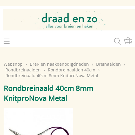
Home
Webshop
Webshop
›
Brei- en haakbenodigdheden
›
Breinaalden
›
Brei- en haakgaren
Rondbreinaalden
›
Rondbreinaalden 40cm
›
Mijn account
Rondbreinaald 40cm 8mm KnitproNova Metal
Brei- en haakbenodigdheden
Openingsuren
Rondbreinaald 40cm 8mm
Magazines
KnitproNova Metal
Brei- en haakatelier
Cadeaubon
Atelier op zondag
Workshops
Contact