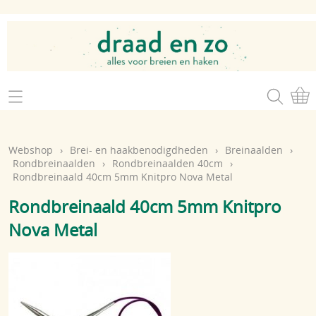
Home
Webshop
Webshop
›
Brei- en haakbenodigdheden
›
Breinaalden
›
Brei- en haakgaren
Rondbreinaalden
›
Rondbreinaalden 40cm
›
Mijn account
Rondbreinaald 40cm 5mm Knitpro Nova Metal
Brei- en haakbenodigdheden
Openingsuren
Rondbreinaald 40cm 5mm Knitpro
Magazines
Nova Metal
Brei- en haakatelier
Cadeaubon
Atelier op zondag
Workshops
Contact