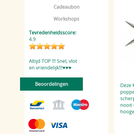
Cadeaubon
Workshops
Tevredenheidsscore:
4.9
Altijd TOP !!! Snel, vlot
en vriendelijk!!!♥️♥️♥️
Beoordelingen
Deze 
poppe
scherp
nooit
hoogw