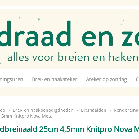
ningsuren
Brei- en haakatelier
Atelier op zondag
C
op
›
Brei- en haakbenodigdheden
›
Breinaalden
›
Rondbreina
,5mm Knitpro Nova Metal
dbreinaald 25cm 4,5mm Knitpro Nova M