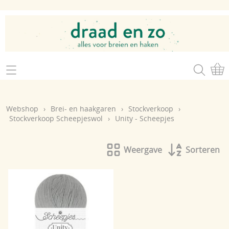
Home
Webshop
Webshop
›
Brei- en haakgaren
›
Stockverkoop
›
Brei- en haakgaren
Stockverkoop Scheepjeswol
›
Unity - Scheepjes
Mijn account
Brei- en haakbenodigdheden
Openingsuren
Weergave
Sorteren
Magazines
Brei- en haakatelier
Cadeaubon
Atelier op zondag
Workshops
Contact