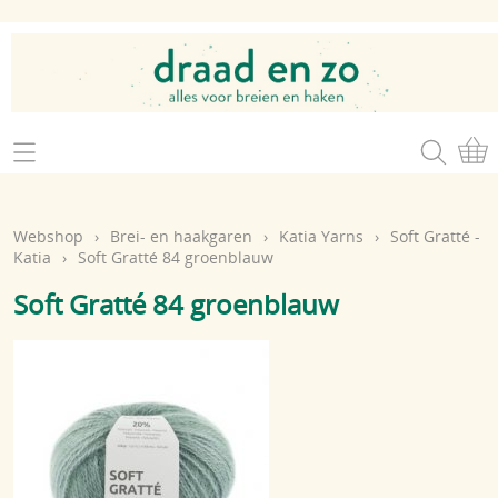
Home
Webshop
Webshop
›
Brei- en haakgaren
›
Katia Yarns
›
Soft Gratté -
Brei- en haakgaren
Katia
›
Soft Gratté 84 groenblauw
Mijn account
Soft Gratté 84 groenblauw
Brei- en haakbenodigdheden
Openingsuren
Magazines
Brei- en haakatelier
Cadeaubon
Atelier op zondag
Workshops
Contact