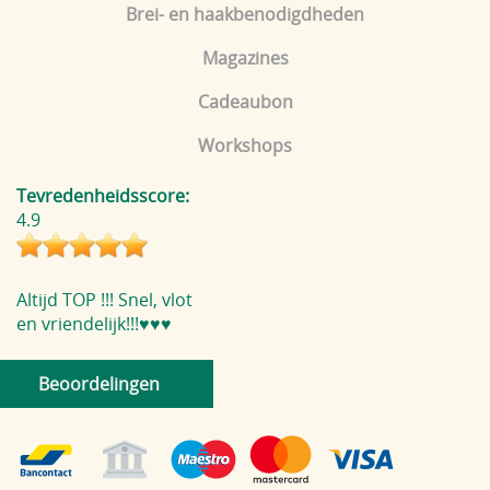
Brei- en haakbenodigdheden
Magazines
Cadeaubon
Workshops
Tevredenheidsscore:
4.9
Altijd TOP !!! Snel, vlot
en vriendelijk!!!♥️♥️♥️
Beoordelingen