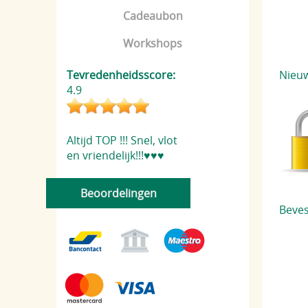
Cadeaubon
Workshops
Tevredenheidsscore:
Nieu
4.9
Altijd TOP !!! Snel, vlot
en vriendelijk!!!♥️♥️♥️
Beoordelingen
Beve