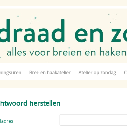
ningsuren
Brei- en haakatelier
Atelier op zondag
C
htwoord herstellen
ladres