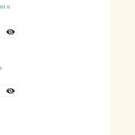
st is
s