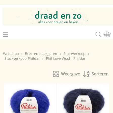
Home
Webshop
Webshop
›
Brei- en haakgaren
›
Stockverkoop
›
Brei- en haakgaren
Stockverkoop Phildar
›
Phil Love Wool - Phildar
Mijn account
Brei- en haakbenodigdheden
Openingsuren
Weergave
Sorteren
Magazines
Brei- en haakatelier
Cadeaubon
Atelier op zondag
Workshops
Contact