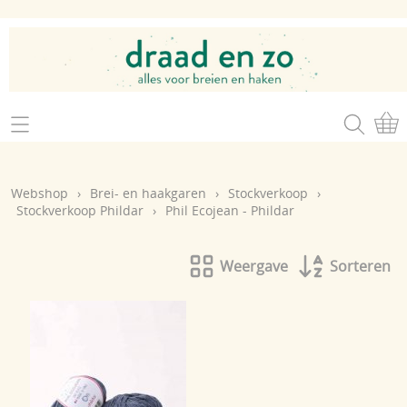
Home
Webshop
Webshop
›
Brei- en haakgaren
›
Stockverkoop
›
Brei- en haakgaren
Stockverkoop Phildar
›
Phil Ecojean - Phildar
Mijn account
Brei- en haakbenodigdheden
Openingsuren
Weergave
Sorteren
Magazines
Brei- en haakatelier
Cadeaubon
Atelier op zondag
Workshops
Contact