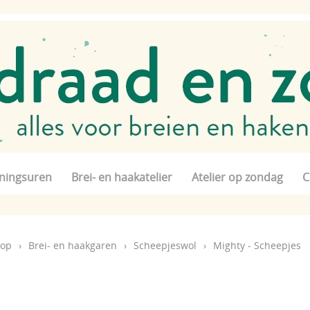
ningsuren
Brei- en haakatelier
Atelier op zondag
C
op
›
Brei- en haakgaren
›
Scheepjeswol
›
Mighty - Scheepjes