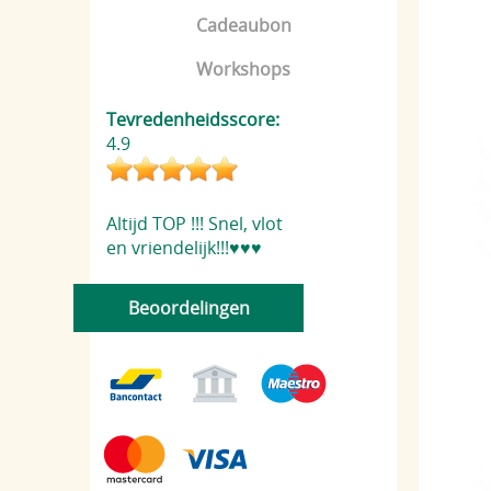
Cadeaubon
Workshops
Tevredenheidsscore:
4.9
Altijd TOP !!! Snel, vlot
en vriendelijk!!!♥️♥️♥️
Beoordelingen