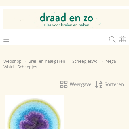
Home
Webshop
Webshop
›
Brei- en haakgaren
›
Scheepjeswol
›
Mega
Brei- en haakgaren
Whirl - Scheepjes
Mijn account
Brei- en haakbenodigdheden
Openingsuren
Weergave
Sorteren
Magazines
Brei- en haakatelier
Cadeaubon
Atelier op zondag
Workshops
Contact