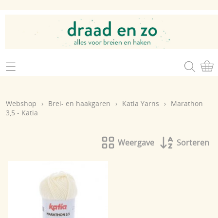
Home
Webshop
Webshop
›
Brei- en haakgaren
›
Katia Yarns
›
Marathon
Brei- en haakgaren
3,5 - Katia
Mijn account
Brei- en haakbenodigdheden
Openingsuren
Weergave
Sorteren
Magazines
Brei- en haakatelier
Cadeaubon
Atelier op zondag
Workshops
Contact