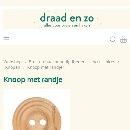
Home
Webshop
Webshop
›
Brei- en haakbenodigdheden
›
Accessoires
›
Brei- en haakgaren
Knopen
›
Knoop met randje
Mijn account
Knoop met randje
Brei- en haakbenodigdheden
Openingsuren
Magazines
Brei- en haakatelier
Cadeaubon
Atelier op zondag
Workshops
Contact