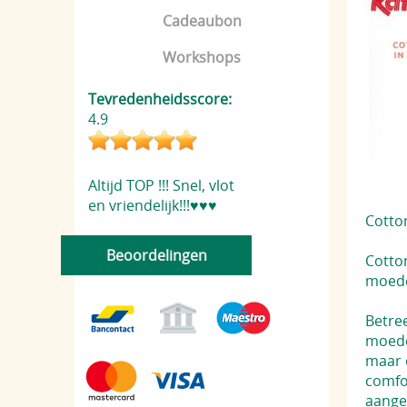
Cadeaubon
Workshops
Tevredenheidsscore:
4.9
Altijd TOP !!! Snel, vlot
en vriendelijk!!!♥️♥️♥️
Cotto
Beoordelingen
Cotto
moede
Betree
moede
maar o
comfo
aange