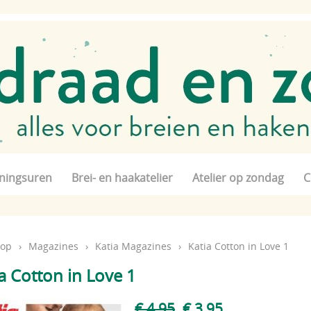
ningsuren
Brei- en haakatelier
Atelier op zondag
C
op
›
Magazines
›
Katia Magazines
›
Katia Cotton in Love 1
a Cotton in Love 1
€ 4,95
€ 3,95