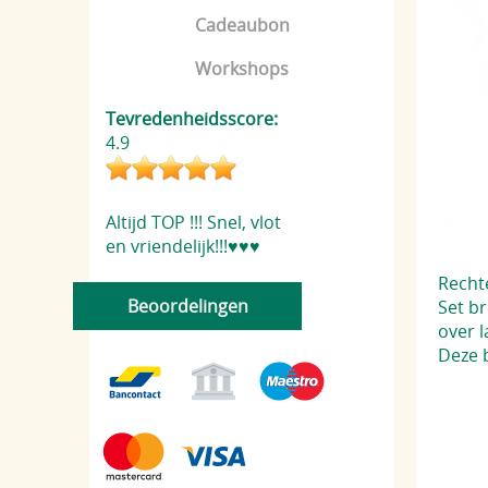
Cadeaubon
Workshops
Tevredenheidsscore:
4.9
Altijd TOP !!! Snel, vlot
en vriendelijk!!!♥️♥️♥️
Recht
Beoordelingen
Set br
over l
Deze 