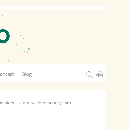
ontact
Blog
inaalden
›
Breinaalden hout 4,5mm