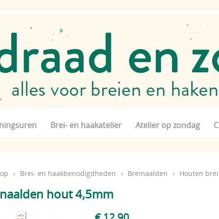
ningsuren
Brei- en haakatelier
Atelier op zondag
C
op
›
Brei- en haakbenodigdheden
›
Breinaalden
›
Houten bre
inaalden hout 4,5mm
€ 12,90