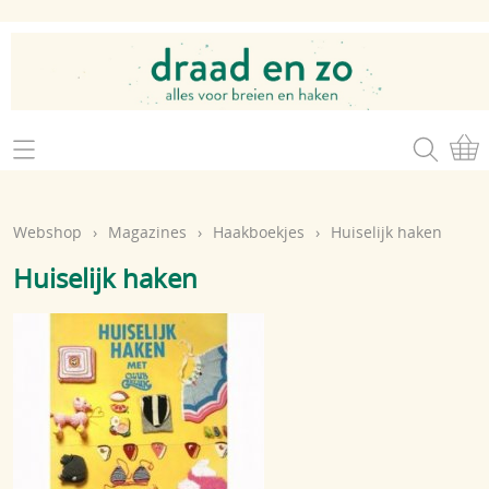
Home
Webshop
Webshop
›
Magazines
›
Haakboekjes
›
Huiselijk haken
Brei- en haakgaren
Mijn account
Huiselijk haken
Brei- en haakbenodigdheden
Openingsuren
Magazines
Brei- en haakatelier
Cadeaubon
Atelier op zondag
Workshops
Contact