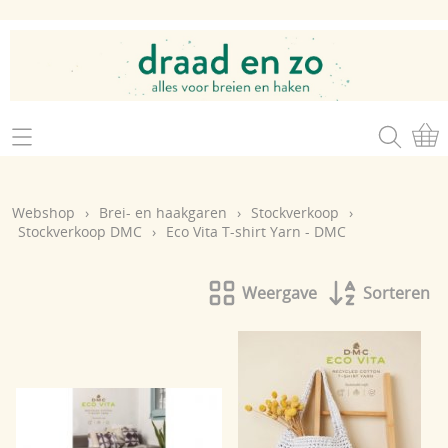
Home
Webshop
Webshop
›
Brei- en haakgaren
›
Stockverkoop
›
Brei- en haakgaren
Stockverkoop DMC
›
Eco Vita T-shirt Yarn - DMC
Mijn account
Brei- en haakbenodigdheden
Openingsuren
Weergave
Sorteren
Magazines
Brei- en haakatelier
Cadeaubon
Atelier op zondag
Workshops
Contact