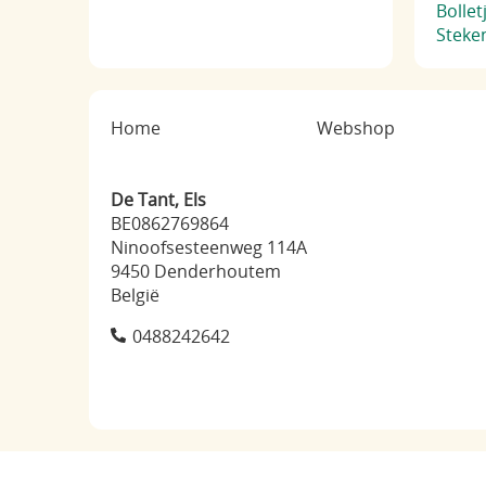
Bolle
Steke
Home
Webshop
De Tant, Els
BE0862769864
Ninoofsesteenweg 114A
9450 Denderhoutem
België
0488242642