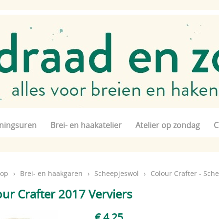
ningsuren
Brei- en haakatelier
Atelier op zondag
C
op
›
Brei- en haakgaren
›
Scheepjeswol
›
Colour Crafter - Sch
ur Crafter 2017 Verviers
€ 4,25