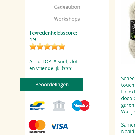
Cadeaubon
Workshops
Tevredenheidsscore:
4.9
Altijd TOP !!! Snel, vlot
en vriendelijk!!!♥️♥️♥️
Schee
Beoordelingen
touch 
De ex
deco 
garen 
Wat je
Samen
Naald