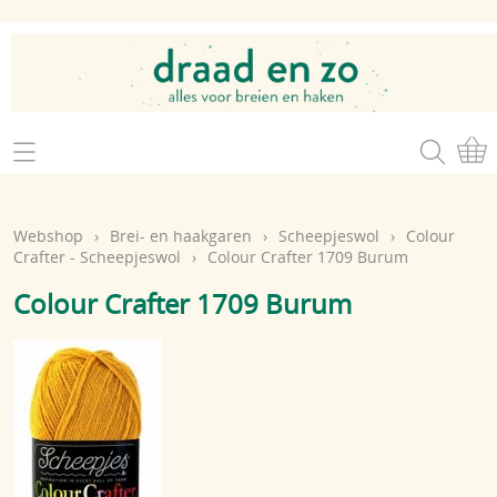
Home
Webshop
Webshop
›
Brei- en haakgaren
›
Scheepjeswol
›
Colour
Brei- en haakgaren
Crafter - Scheepjeswol
›
Colour Crafter 1709 Burum
Mijn account
Colour Crafter 1709 Burum
Brei- en haakbenodigdheden
Openingsuren
Magazines
Brei- en haakatelier
Cadeaubon
Atelier op zondag
Workshops
Contact