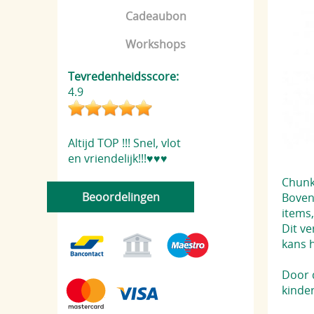
Cadeaubon
Workshops
Tevredenheidsscore:
4.9
Altijd TOP !!! Snel, vlot
en vriendelijk!!!♥️♥️♥️
Chunky
Beoordelingen
Boven
items,
Dit v
kans h
Door d
kinde