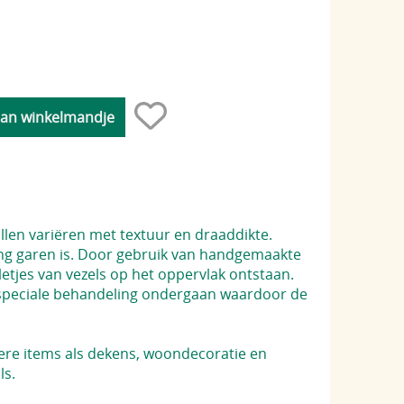
illen variëren met textuur en draaddikte.
ing garen is. Door gebruik van handgemaakte
lletjes van vezels op het oppervlak ontstaan.
n speciale behandeling ondergaan waardoor de
tere items als dekens, woondecoratie en
ls.