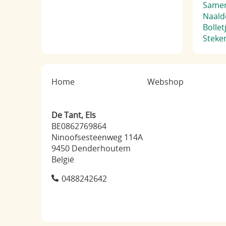
Samen
Naaldd
Bolle
Steke
Home
Webshop
De Tant, Els
BE0862769864
Ninoofsesteenweg 114A
9450 Denderhoutem
België
0488242642