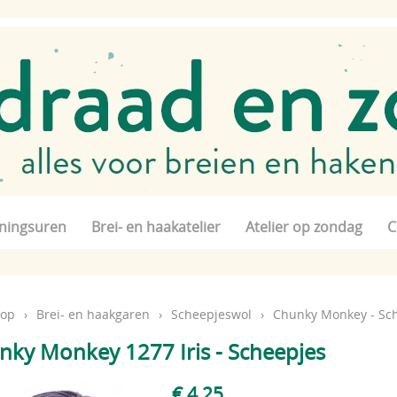
ningsuren
Brei- en haakatelier
Atelier op zondag
C
op
›
Brei- en haakgaren
›
Scheepjeswol
›
Chunky Monkey - Sc
nky Monkey 1277 Iris - Scheepjes
€ 4,25