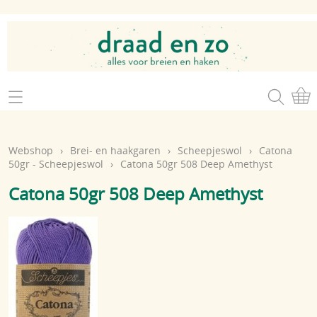
Home
Webshop
Webshop
›
Brei- en haakgaren
›
Scheepjeswol
›
Catona
Brei- en haakgaren
50gr - Scheepjeswol
›
Catona 50gr 508 Deep Amethyst
Mijn account
Catona 50gr 508 Deep Amethyst
Brei- en haakbenodigdheden
Openingsuren
Magazines
Brei- en haakatelier
Cadeaubon
Atelier op zondag
Workshops
Contact