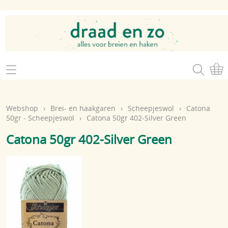
Home
Webshop
Webshop
›
Brei- en haakgaren
›
Scheepjeswol
›
Catona
Brei- en haakgaren
50gr - Scheepjeswol
›
Catona 50gr 402-Silver Green
Mijn account
Catona 50gr 402-Silver Green
Brei- en haakbenodigdheden
Openingsuren
Magazines
Brei- en haakatelier
Cadeaubon
Atelier op zondag
Workshops
Contact