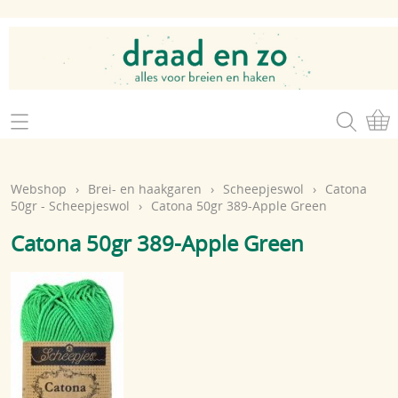
Home
Webshop
Webshop
›
Brei- en haakgaren
›
Scheepjeswol
›
Catona
Brei- en haakgaren
50gr - Scheepjeswol
›
Catona 50gr 389-Apple Green
Mijn account
Catona 50gr 389-Apple Green
Brei- en haakbenodigdheden
Openingsuren
Magazines
Brei- en haakatelier
Cadeaubon
Atelier op zondag
Workshops
Contact