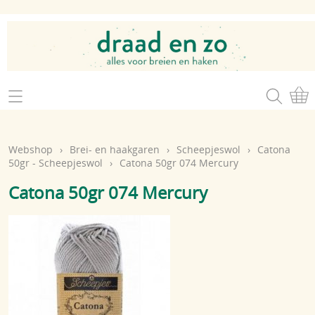
Home
Webshop
Webshop
›
Brei- en haakgaren
›
Scheepjeswol
›
Catona
Brei- en haakgaren
50gr - Scheepjeswol
›
Catona 50gr 074 Mercury
Mijn account
Catona 50gr 074 Mercury
Brei- en haakbenodigdheden
Openingsuren
Magazines
Brei- en haakatelier
Cadeaubon
Atelier op zondag
Workshops
Contact