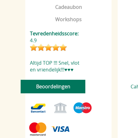
Cadeaubon
Workshops
Tevredenheidsscore:
4.9
Altijd TOP !!! Snel, vlot
en vriendelijk!!!♥️♥️♥️
Beoordelingen
Cah