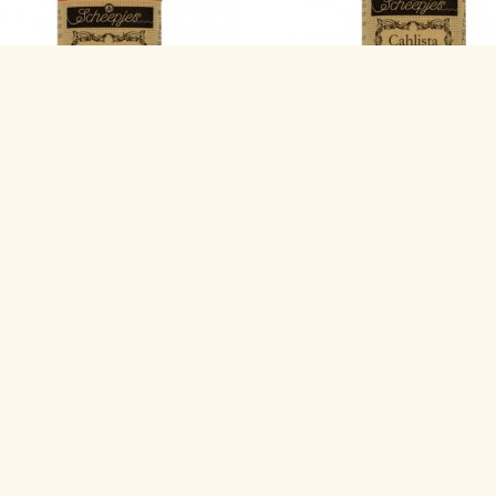
Cahlista 391 Deep Oce
ahlista 388 Rust - Scheepjes
Scheepjes
€ 2,75
€ 2,75