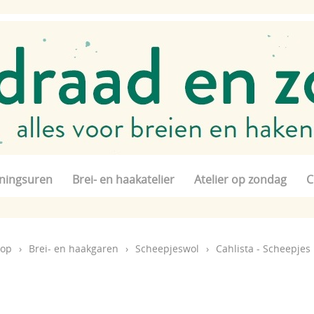
ningsuren
Brei- en haakatelier
Atelier op zondag
C
op
›
Brei- en haakgaren
›
Scheepjeswol
›
Cahlista - Scheepjes