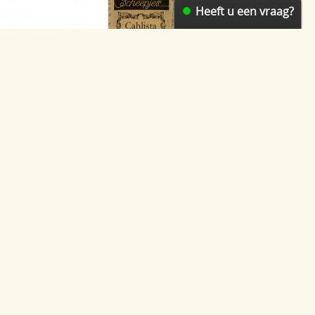
Heeft u een vraag?
an -
Cahlista 396 Rose Wine -
Scheepjes
€ 2,75