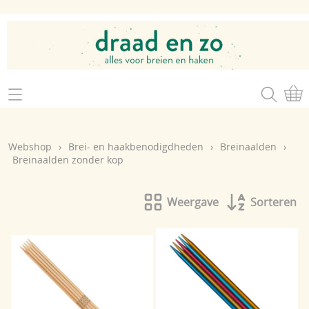
Home
Webshop
Webshop
›
Brei- en haakbenodigdheden
›
Breinaalden
›
Brei- en haakgaren
Breinaalden zonder kop
Mijn account
Brei- en haakbenodigdheden
Openingsuren
Weergave
Sorteren
Magazines
Brei- en haakatelier
Cadeaubon
Atelier op zondag
Workshops
Contact