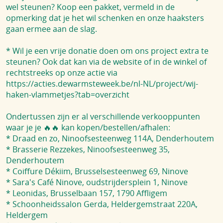
wel steunen? Koop een pakket, vermeld in de
opmerking dat je het wil schenken en onze haaksters
gaan ermee aan de slag.
* Wil je een vrije donatie doen om ons project extra te
steunen? Ook dat kan via de website of in de winkel of
rechtstreeks op onze actie via
https://acties.dewarmsteweek.be/nl-NL/project/wij-
haken-vlammetjes?tab=overzicht
Ondertussen zijn er al verschillende verkooppunten
waar je je 🔥🔥 kan kopen/bestellen/afhalen:
* Draad en zo, Ninoofsesteenweg 114A, Denderhoutem
* Brasserie Rezzekes, Ninoofsesteenweg 35,
Denderhoutem
* Coiffure Dékiim, Brusselsesteenweg 69, Ninove
* Sara's Café Ninove, oudstrijdersplein 1, Ninove
* Leonidas, Brusselbaan 157, 1790 Affligem
* Schoonheidssalon Gerda, Heldergemstraat 220A,
Heldergem