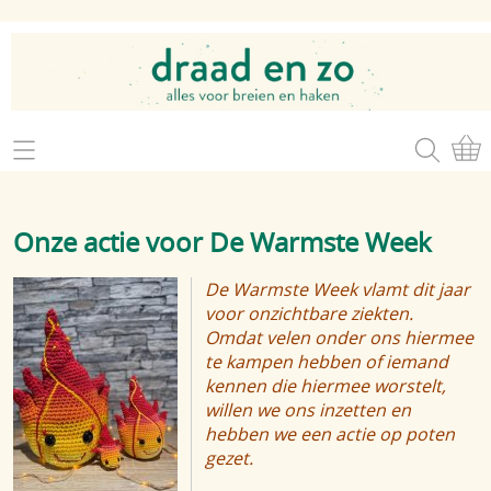
Home
Webshop
Onze actie voor De Warmste Week
Brei- en haakgaren
Mijn account
De Warmste Week vlamt dit jaar
Brei- en haakbenodigdheden
Openingsuren
voor onzichtbare ziekten.
Omdat velen onder ons hiermee
Magazines
te kampen hebben of iemand
Brei- en haakatelier
Cadeaubon
kennen die hiermee worstelt,
willen we ons inzetten en
Atelier op zondag
Workshops
hebben we een actie op poten
gezet.
Contact