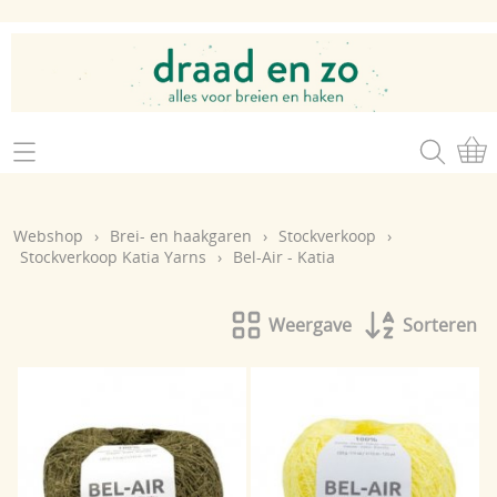
Home
Webshop
Webshop
›
Brei- en haakgaren
›
Stockverkoop
›
Brei- en haakgaren
Stockverkoop Katia Yarns
›
Bel-Air - Katia
Mijn account
Brei- en haakbenodigdheden
Openingsuren
Weergave
Sorteren
Magazines
Brei- en haakatelier
Cadeaubon
Atelier op zondag
Workshops
Contact