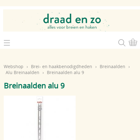
Home
Webshop
Webshop
›
Brei- en haakbenodigdheden
›
Breinaalden
›
Brei- en haakgaren
Alu Breinaalden
›
Breinaalden alu 9
Mijn account
Breinaalden alu 9
Brei- en haakbenodigdheden
Openingsuren
Magazines
Brei- en haakatelier
Cadeaubon
Atelier op zondag
Workshops
Contact