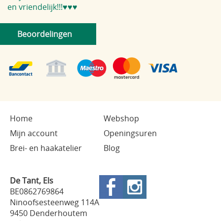
en vriendelijk!!!♥️♥️♥️
Beoordelingen
Home
Webshop
Mijn account
Openingsuren
Brei- en haakatelier
Blog
De Tant, Els
BE0862769864
Ninoofsesteenweg 114A
9450 Denderhoutem