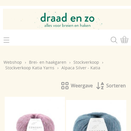
Home
Webshop
Webshop
›
Brei- en haakgaren
›
Stockverkoop
›
Brei- en haakgaren
Stockverkoop Katia Yarns
›
Alpaca Silver - Katia
Mijn account
Brei- en haakbenodigdheden
Openingsuren
Weergave
Sorteren
Magazines
Brei- en haakatelier
Cadeaubon
Atelier op zondag
Workshops
Contact