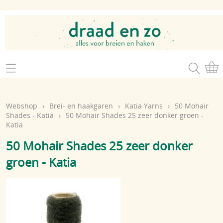
Home
Webshop
Webshop
›
Brei- en haakgaren
›
Katia Yarns
›
50 Mohair
Brei- en haakgaren
Shades - Katia
›
50 Mohair Shades 25 zeer donker groen -
Mijn account
Katia
Brei- en haakbenodigdheden
Openingsuren
50 Mohair Shades 25 zeer donker
Magazines
groen - Katia
Brei- en haakatelier
Cadeaubon
Atelier op zondag
Workshops
Contact