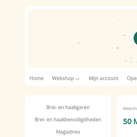
Home
Webshop
Mijn account
Ope
Brei- en haakgaren
Websh
Brei- en haakbenodigdheden
50 M
Magazines