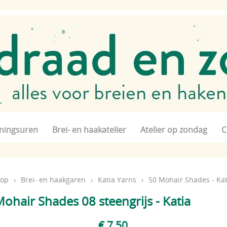
ningsuren
Brei- en haakatelier
Atelier op zondag
C
op
›
Brei- en haakgaren
›
Katia Yarns
›
50 Mohair Shades - Kat
ohair Shades 08 steengrijs - Katia
€ 7,50