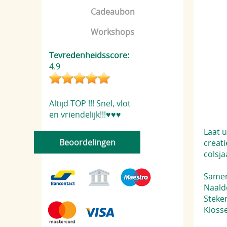
Cadeaubon
Workshops
Tevredenheidsscore:
4.9
Altijd TOP !!! Snel, vlot
en vriendelijk!!!♥️♥️♥️
Laat u
Beoordelingen
creati
colsja
Samen
Naaldd
Steke
Kloss